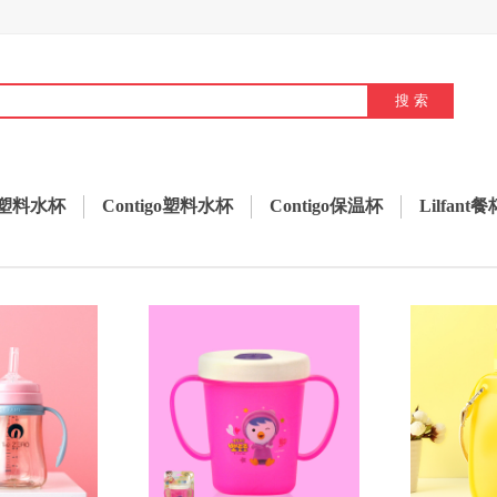
塑料水杯
Contigo塑料水杯
Contigo保温杯
Lilfant