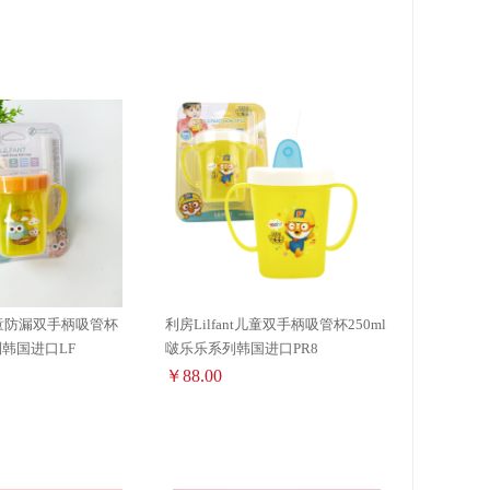
t儿童防漏双手柄吸管杯
利房Lilfant儿童双手柄吸管杯250ml
列韩国进口LF
啵乐乐系列韩国进口PR8
￥88.00