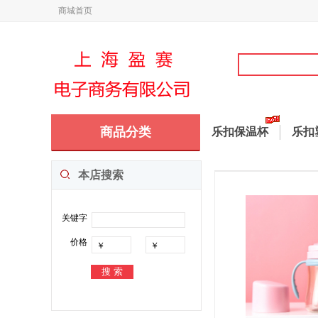
商城首页
商品分类
乐扣保温杯
乐扣
本店搜索
关键字
价格
￥
￥