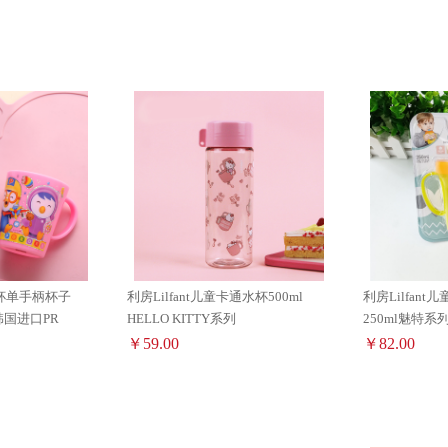
童水杯单手柄杯子
利房Lilfant儿童卡通水杯500ml
利房Lilfan
韩国进口PR
HELLO KITTY系列
250ml魅特系
￥59.00
￥82.00