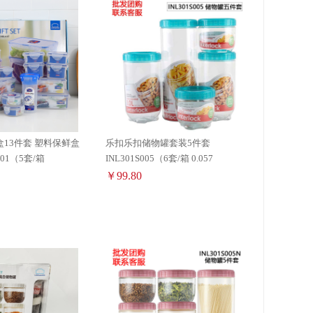
13件套 塑料保鲜盒
乐扣乐扣储物罐套装5件套
001（5套/箱
INL301S005（6套/箱 0.057
￥99.80