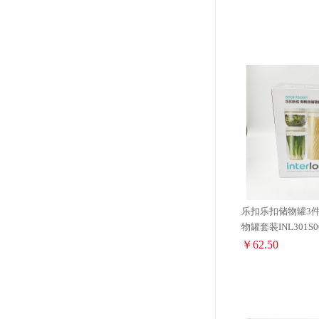
乐扣乐扣储物罐3件
物罐套装INL301S0
￥62.50