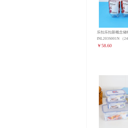
乐扣乐扣新概念储
INL203S0
￥58.60