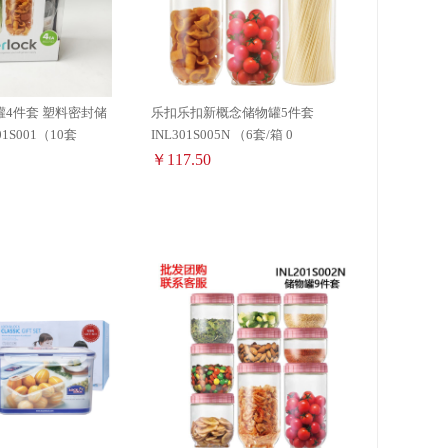
4件套 塑料密封储
乐扣乐扣新概念储物罐5件套
1S001（10套
INL301S005N （6套/箱 0
￥117.50