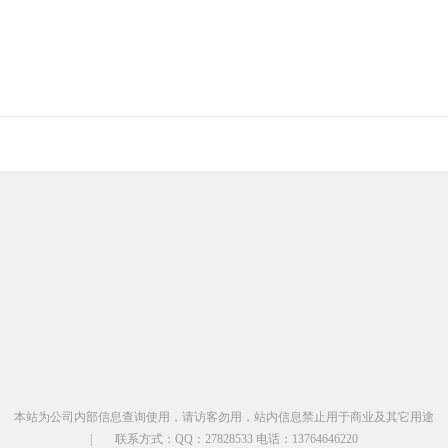
本站为公司内部信息查询使用，请访客勿用，站内信息禁止用于商业及其它用途
|
联系方式：QQ：27828533 电话：13764646220