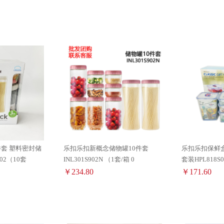
套 塑料密封储
乐扣乐扣新概念储物罐10件套
乐扣乐扣保鲜盒
02（10套
INL301S902N （1套/箱 0
套装HPL818S
￥234.80
￥171.60