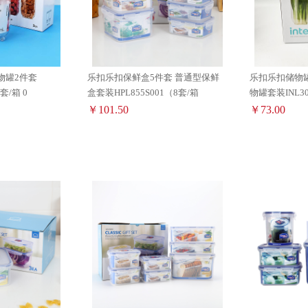
物罐2件套
乐扣乐扣保鲜盒5件套 普通型保鲜
乐扣乐扣储物罐
01N （24套/箱 0
盒套装HPL855S001（8套/箱
物罐套装INL30
￥101.50
￥73.00