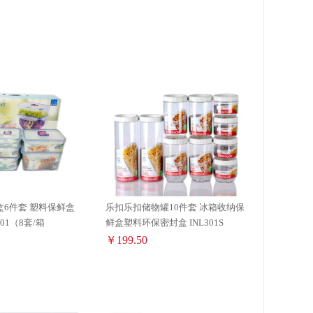
6件套 塑料保鲜盒
乐扣乐扣储物罐10件套 冰箱收纳保
001（8套/箱
鲜盒塑料环保密封盒 INL301S
￥199.50